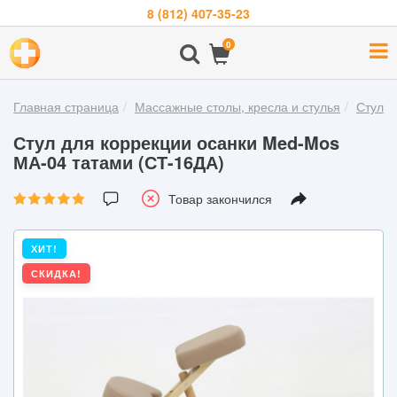
8 (812) 407-35-23
Навигация
0
О
компании
Главная страница
Массажные столы, кресла и стулья
Стулья
Бренды
Стул для коррекции осанки Med-Mos
Покупателям
МА-04 татами (СТ-16ДА)
Новости
Товар закончился
Акции
ХИТ!
Контакты
СКИДКА!
Войти