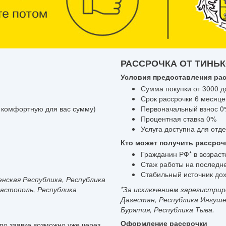
РАССРОЧКА ОТ ТИНЬ
Условия предоставления ра
Сумма покупки от 3000 д
Срок рассрочки 6 месяце
 комфортную для вас сумму)
Первоначальный взнос 
Процентная ставка 0%
Услуга доступна для отд
Кто может получить рассроч
Гражданин РФ* в возрасте
Стаж работы на последн
Стабильный источник до
нская Республика, Республика
вастополь, Республика
*За исключением зарегистрир
Дагестан, Республика Ингуше
Бурятия, Республика Тыва.
Оформление рассрочки
по заявке возможно уже через