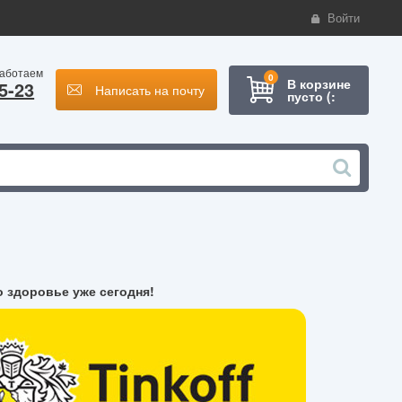
Войти
работаем
0
В корзине
5-23
Написать на почту
пусто (:
о здоровье уже сегодня!