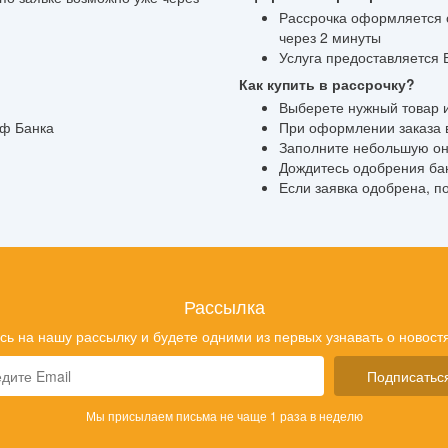
Рассрочка оформляется о
через 2 минуты
Услуга предоставляется
Как купить в рассрочку?
Выберете нужный товар и
фф Банка
При оформлении заказа в
Заполните небольшую он
Дождитесь одобрения бан
Если заявка одобрена, п
Рассылка
ь на нашу рассылку и будете одними из первых узнавать о новостя
Подписатьс
Мы присылаем письма не чаще 1 раза в неделю