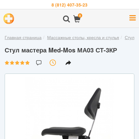
8 (812) 407-35-23
Навигация
0
О
компании
Главная страница
Массажные столы, кресла и стулья
Стулья
Бренды
Стул мастера Med-Mos МА03 СТ-3КР
Покупателям
Новости
Акции
Контакты
Войти