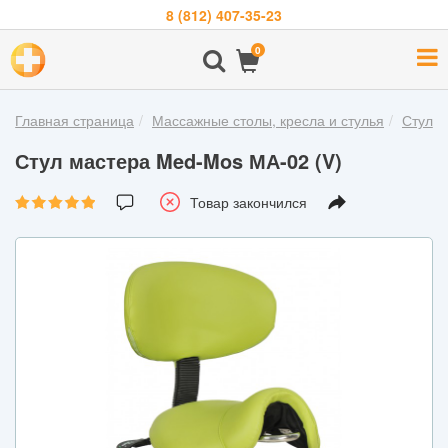
8 (812) 407-35-23
Навигация
0
О
компании
Главная страница
Массажные столы, кресла и стулья
Стулья
Бренды
Стул мастера Med-Mos МА-02 (V)
Покупателям
Товар закончился
Новости
Акции
Контакты
Войти