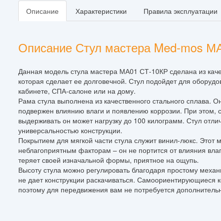
Описание
Характеристики
Правила эксплуатации
Описание Стул мастера Med-mos М
Данная модель стула мастера МА01 СТ-10КР сделана из каче
которая сделает ее долговечной. Стул подойдет для оборуд
кабинете, СПА-салоне или на дому.
Рама стула выполнена из качественного стального сплава. О
подвержен влиянию влаги и появлению коррозии. При этом, с
выдерживать он может нагрузку до 100 килограмм. Стул отли
универсальностью конструкции.
Покрытием для мягкой части стула служит винил-люкс. Этот 
неблагоприятным факторам – он не портится от влияния влаги
теряет своей изначальной формы, приятное на ощупь.
Высоту стула можно регулировать благодаря простому механ
не дает конструкции раскачиваться. Самоориентирующиеся ко
поэтому для передвижения вам не потребуется дополнитель