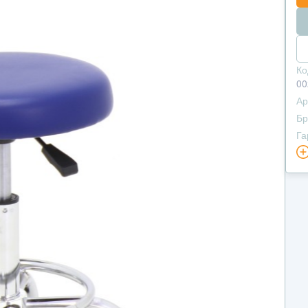
Ко
00
Ар
Бр
Га