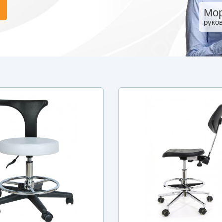
Мор
руко