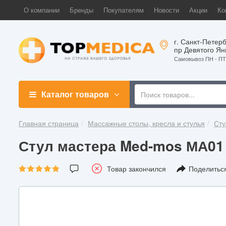
О компании
Бренды
Покупателям
Новости
Акции
Ко
г. Санкт-Петерб
пр Девятого Ян
Самовывоз ПН - ПТ 
Каталог товаров
Главная страница
Массажные столы, кресла и стулья
Сту
Стул мастера Med-mos МА01
Товар закончился
Поделитьс