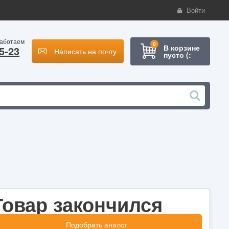
Войти
работаем
0
В корзине
5-23
Написать на почту
пусто (:
Товар закончился
Подобрать аналог