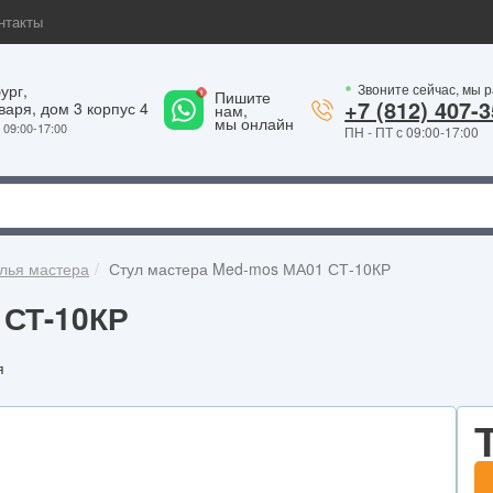
нтакты
ург,
Звоните сейчас, мы 
1
Пишите
+7 (812) 407-3
варя, дом 3 корпус 4
нам,
мы онлайн
09:00-17:00
ПН - ПТ с 09:00-17:00
лья мастера
Стул мастера Med-mos МА01 СТ-10КР
 СТ-10КР
я