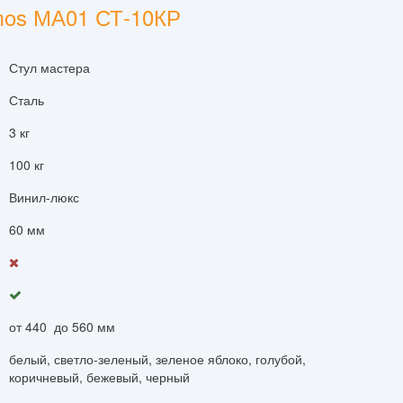
mos МА01 СТ-10КР
Стул мастера
Сталь
3 кг
100 кг
Винил-люкс
60 мм
от 440 до 560 мм
белый, светло-зеленый, зеленое яблоко, голубой,
коричневый, бежевый, черный