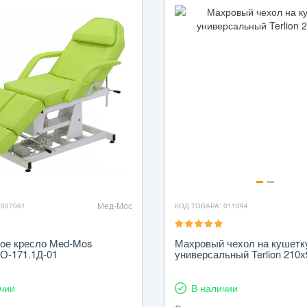
Мед-Мос
 007061
КОД ТОВАРА: 011094
ое кресло Med-Mos
Махровый чехол на кушетк
О-171.1Д-01
универсальный Terlion 210х
чии
В наличии