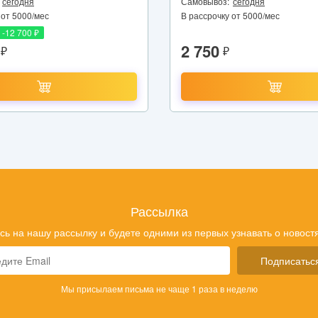
сегодня
Самовывоз:
сегодня
 от 5000/мес
В рассрочку от 5000/мес
-12 700 ₽
2 750
₽
₽
Рассылка
ь на нашу рассылку и будете одними из первых узнавать о новостя
Подписатьс
Мы присылаем письма не чаще 1 раза в неделю