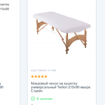
КОД ТОВАРА: 011096
у
Махровый чехол на кушетку
90
универсальный Terlion 215х90 махра
Стрейч
В наличии