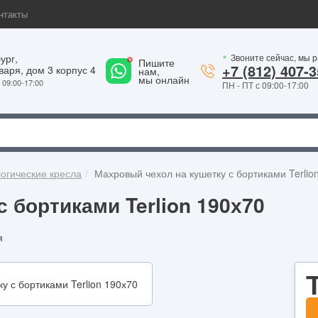
нтакты
ург,
Звоните сейчас, мы 
1
Пишите
+7 (812) 407-3
варя, дом 3 корпус 4
нам,
мы онлайн
09:00-17:00
ПН - ПТ с 09:00-17:00
огические кресла
Махровый чехол на кушетку с бортиками Terlio
 бортиками Terlion 190х70
я