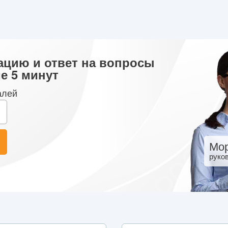
ацию и ответ на вопросы
е 5 минут
алей
Мор
руко