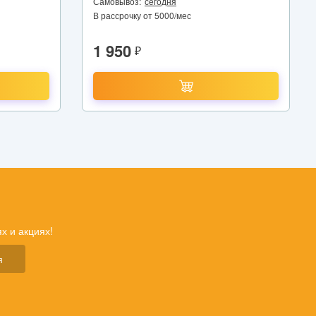
Самовывоз:
сегодня
В рассрочку от 5000/мес
1 950
₽
х и акциях!
я