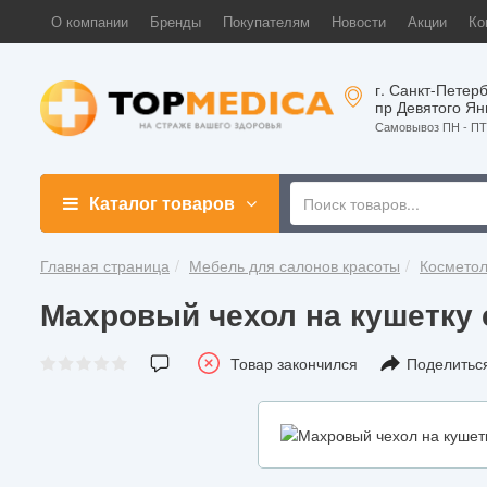
О компании
Бренды
Покупателям
Новости
Акции
Ко
г. Санкт-Петерб
пр Девятого Ян
Самовывоз ПН - ПТ 
Каталог товаров
Главная страница
Мебель для салонов красоты
Косметол
Махровый чехол на кушетку с
Товар закончился
Поделитьс