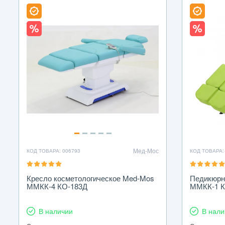
Мед-Мос
КОД ТОВАРА: 006793
КОД ТОВАРА:
Кресло косметологическое Med-Mos
Педикюрн
ММКК-4 КО-183Д
ММКК-1 К
В наличии
В нали