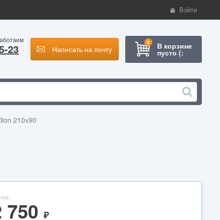
Войти
работаем
0
В корзине
5-23
Написать на почту
пусто (:
lion 210х90
на:
2 750
₽