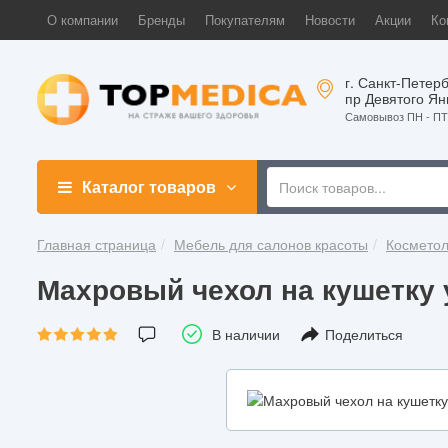
О компании
Бренды
Покупателям
Новости
Акции
Ко
г. Санкт-Петерб
пр Девятого Ян
Самовывоз ПН - ПТ 
Каталог товаров
Главная страница
Мебель для салонов красоты
Косметол
Махровый чехол на кушетку 
В наличии
Поделиться