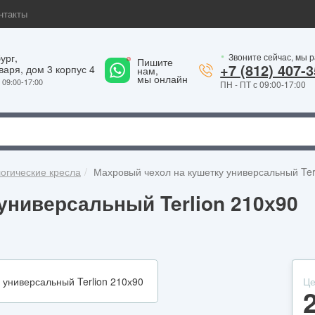
нтакты
ург,
Звоните сейчас, мы 
1
Пишите
+7 (812) 407-3
варя, дом 3 корпус 4
нам,
мы онлайн
09:00-17:00
ПН - ПТ с 09:00-17:00
огические кресла
Махровый чехол на кушетку универсальный Ter
универсальный Terlion 210х90
Це