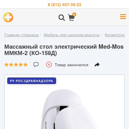
8 (812) 407-35-23
Навигация
0
О
компании
Главная страница
Мебель для салонов красоты
Косметологи
Бренды
Массажный стол электричеcкий Med-Mos
Покупателям
ММКМ-2 (КО-158Д)
Новости
Товар закончился
Акции
РУ РОСЗДРАВНАДЗОРА
Контакты
Войти