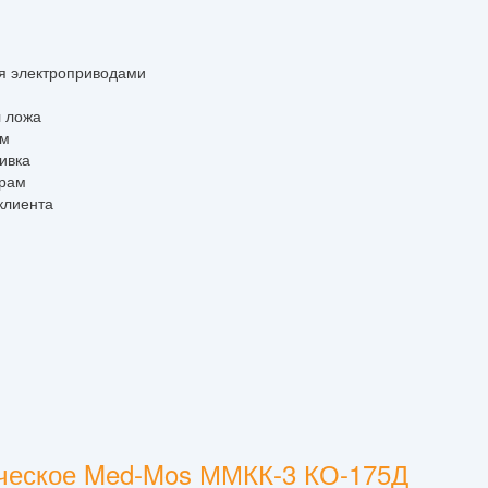
я электроприводами
я
ложа
ем
ивка
орам
клиента
ическое Med-Mos ММКК-3 КО-175Д