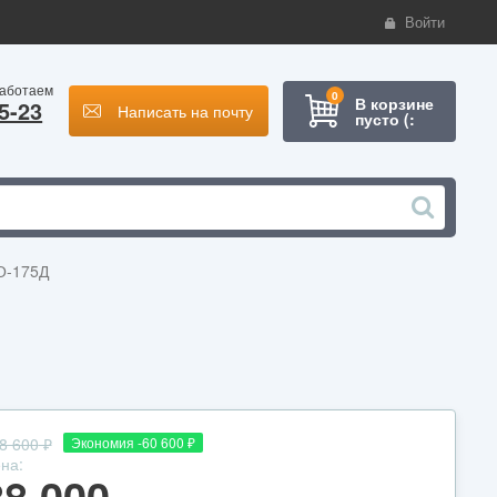
Войти
работаем
0
В корзине
5-23
Написать на почту
пусто (:
О-175Д
8 600
₽
Экономия -60 600
₽
на:
88 000