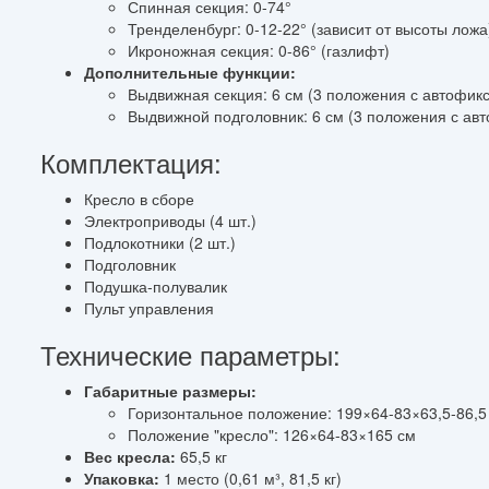
Спинная секция: 0-74°
Тренделенбург: 0-12-22° (зависит от высоты ложа
Икроножная секция: 0-86° (газлифт)
Дополнительные функции:
Выдвижная секция: 6 см (3 положения с автофик
Выдвижной подголовник: 6 см (3 положения с ав
Комплектация:
Кресло в сборе
Электроприводы (4 шт.)
Подлокотники (2 шт.)
Подголовник
Подушка-полувалик
Пульт управления
Технические параметры:
Габаритные размеры:
Горизонтальное положение: 199×64-83×63,5-86,5
Положение "кресло": 126×64-83×165 см
Вес кресла:
65,5 кг
Упаковка:
1 место (0,61 м³, 81,5 кг)