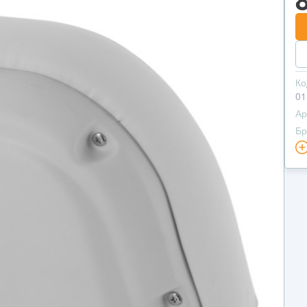
Ко
01
Ар
Бр