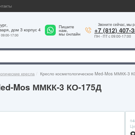
нтакты
ург,
Звоните сейчас, мы 
Пишите
1
+7 (812) 407-3
варя, дом 3 корпус 4
нам,
мы онлайн
09:00-17:00
ПН - ПТ с 09:00-17:00
огические кресла
Кресло косметологическое Med-Mos ММКК-3 К
Med-Mos ММКК-3 КО-175Д
14
Це