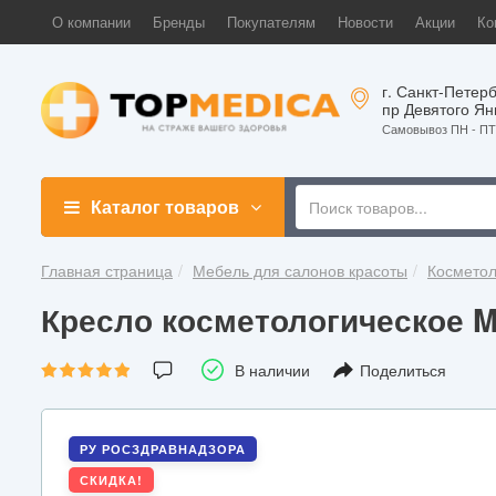
О компании
Бренды
Покупателям
Новости
Акции
Ко
г. Санкт-Петерб
пр Девятого Ян
Самовывоз ПН - ПТ 
Каталог товаров
Главная страница
Мебель для салонов красоты
Косметол
Кресло косметологическое 
В наличии
Поделиться
РУ РОСЗДРАВНАДЗОРА
СКИДКА!