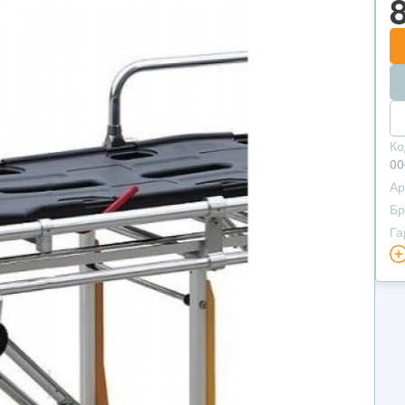
Ко
00
Ар
Бр
Га