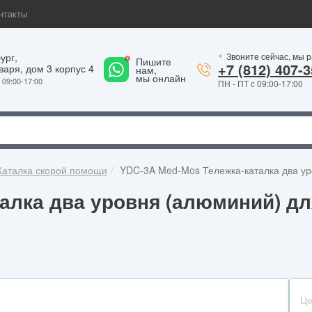
нтакты
ург,
Звоните сейчас, мы 
1
Пишите
+7 (812) 407-3
варя, дом 3 корпус 4
нам,
мы онлайн
09:00-17:00
ПН - ПТ с 09:00-17:00
Каталка скорой помощи
YDC-3A Med-Mos Тележка-каталка два у
алка два уровня (алюминий) д
Це