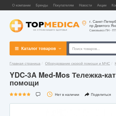
О компании
Бренды
Покупателям
Новости
Акции
Ко
г. Санкт-Петерб
пр Девятого Ян
Самовывоз ПН - ПТ 
Каталог товаров
Главная страница
Оборудование скорой помощи и МЧС
YDC-3A Med-Mos Тележка-кат
помощи
Нет в наличии
Поделиться