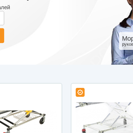
алей
Мор
руко