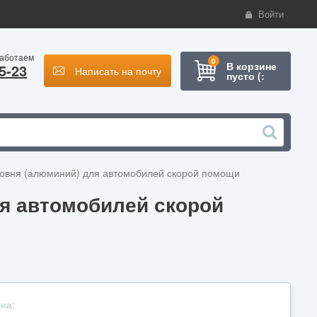
Войти
работаем
0
В корзине
5-23
Написать на почту
пусто (:
ровня (алюминий) для автомобилей скорой помощи
ля автомобилей скорой
на: