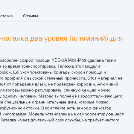
ставка
Отзывы
каталка два уровня (алюминий) для
втомобилей скорой помощи YDC-3A Med-Mos сделана таким
а во время транспортировки. Тележка этой модели
оркой. Ею укомплектованы бригады скорой помощи и
го профиля с высокой степенью прочности. Этот материал не
тся от попадания влаги, не подвержен коррозии. Алюминий
 для головы можно регулировать, спинную секцию можно
ку одному человеку. Матрас выполнен из водоотталкивающего
кже специальные ограничительные дуги, которые можно
сфузионной стойки. В комплекте есть замок и фиксатор.
181 килограмма. Модель установлена на самоориентирующиеся
 Каталка имеет длительный срок службы, не требует частого