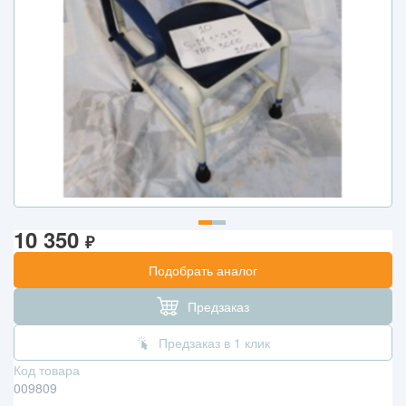
10 350
₽
Подобрать аналог
Предзаказ
Предзаказ в 1 клик
Код товара
009809