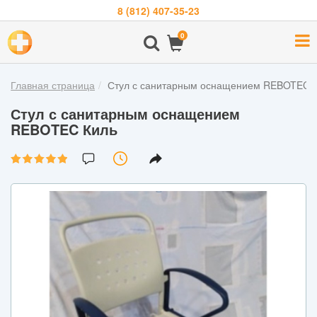
8 (812) 407-35-23
Навигация
0
О
компании
Главная страница
Стул с санитарным оснащением REBOTEC 
Бренды
Стул с санитарным оснащением
Покупателям
REBOTEC Киль
Новости
Акции
Контакты
Войти