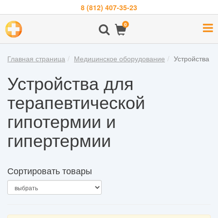
8 (812) 407-35-23
Навигация
0
О
компании
Главная страница
Медицинское оборудование
Устройства д
Бренды
Устройства для
Покупателям
терапевтической
Новости
гипотермии и
Акции
гипертермии
Контакты
Войти
Сортировать товары