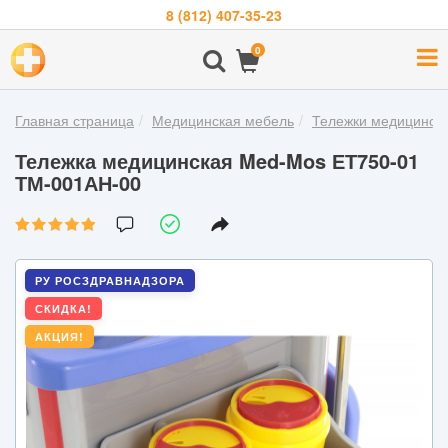
8 (812) 407-35-23
Навигация
0
О
компании
Главная страница
Медицинская мебель
Тележки медицинск
Бренды
Тележка медицинская Med-Mos ЕТ750-01
Покупателям
ТМ-001АН-00
Новости
Акции
РУ РОСЗДРАВНАДЗОРА
Контакты
СКИДКА!
АКЦИЯ!
Войти