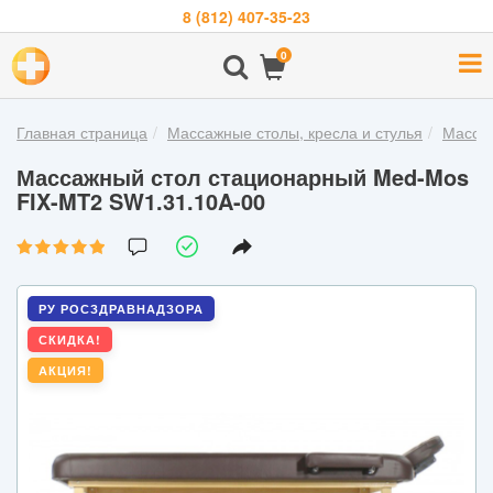
8 (812) 407-35-23
Навигация
0
О
компании
Главная страница
Массажные столы, кресла и стулья
Масса
Бренды
Массажный стол стационарный Med-Mos
Покупателям
FIX-MT2 SW1.31.10A-00
Новости
Акции
РУ РОСЗДРАВНАДЗОРА
Контакты
СКИДКА!
АКЦИЯ!
Войти