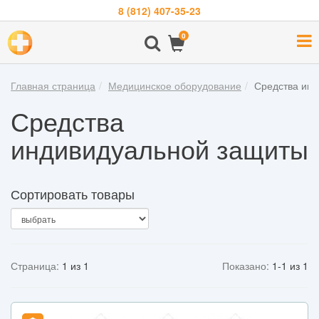
8 (812) 407-35-23
Навигация
0
О
компании
Главная страница
Медицинское оборудование
Средства ин
Бренды
Средства
Покупателям
индивидуальной защиты
Новости
Акции
Сортировать товары
Контакты
Войти
Страница:
1 из 1
Показано:
1-1 из 1