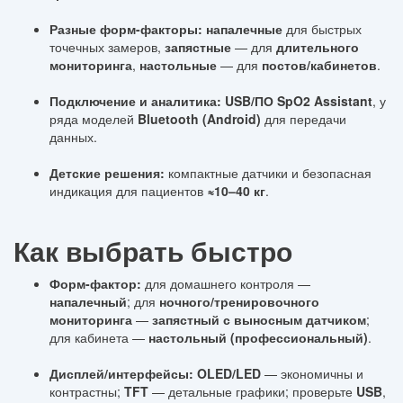
Разные форм-факторы:
напалечные
для быстрых
точечных замеров,
запястные
— для
длительного
мониторинга
,
настольные
— для
постов/кабинетов
.
Подключение и аналитика:
USB/ПО SpO2 Assistant
, у
ряда моделей
Bluetooth (Android)
для передачи
данных.
Детские решения:
компактные датчики и безопасная
индикация для пациентов
≈10–40 кг
.
Как выбрать быстро
Форм-фактор:
для домашнего контроля —
напалечный
; для
ночного/тренировочного
мониторинга
—
запястный с выносным датчиком
;
для кабинета —
настольный (профессиональный)
.
Дисплей/интерфейсы:
OLED/LED
— экономичны и
контрастны;
TFT
— детальные графики; проверьте
USB
,