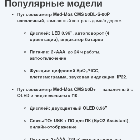
Популярные модели
Пульсоксиметр Med-Mos CMS 50DL-S-00P
—
напалечный
, компактный контроль дома/в дороге.
Дисплей:
LED 0,96"
,
автоповорот (4
ориентации)
,
индикатор батареи
Питание:
2×AAA
, до
24 ч
работы,
автоотключение
Функции:
цифровой SpO₂/ЧСС
,
плетизмограмма
,
звуковая индикация
;
IP22
.
Пульсоксиметр Med-Mos CMS 50D+
—
напалечный
с
OLED
и
подключением к ПК
.
Дисплей:
двухцветный OLED 0,96"
Связь/ПО:
USB + ПО для ПК (SpO2 Assistant)
,
онлайн-отображение
Питание:
2×AAA
,
≥24 ч
;
сигнализация
при