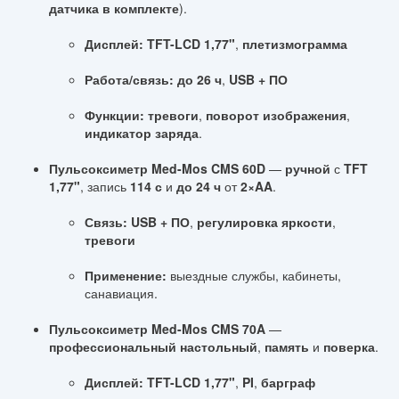
датчика в комплекте
).
Дисплей:
TFT-LCD 1,77"
,
плетизмограмма
Работа/связь:
до 26 ч
,
USB + ПО
Функции:
тревоги
,
поворот изображения
,
индикатор заряда
.
Пульсоксиметр Med-Mos CMS 60D
—
ручной
с
TFT
1,77"
, запись
114 с
и
до 24 ч
от
2×AA
.
Связь:
USB + ПО
,
регулировка яркости
,
тревоги
Применение:
выездные службы, кабинеты,
санавиация.
Пульсоксиметр Med-Mos CMS 70A
—
профессиональный настольный
,
память
и
поверка
.
Дисплей:
TFT-LCD 1,77"
,
PI
,
барграф