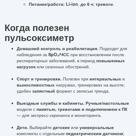
Питание/работа:
Li-ion
,
до 6 ч
;
тревоги
.
Когда полезен
пульсоксиметр
Домашний контроль и реабилитация.
Подходит для
наблюдения за
SpO₂/ЧСС
при восстановлении после
респираторных заболеваний, в период
повышенных
нагрузок
или сезонных обострений.
Спорт и тренировки.
Полезен при
интервальных
и
выносливостных
нагрузках, тренировках на высоте;
удобен
запястный
формат с записью тренда.
Выездные службы и кабинеты.
Ручные/настольные
модели с
памятью, тревогами и подключением к ПК
— для экспресс-скрининга и мониторинга.
Дети.
Выбирайте
детские
или
универсальные
комплекты с отдельным
педиатрическим датчиком
;