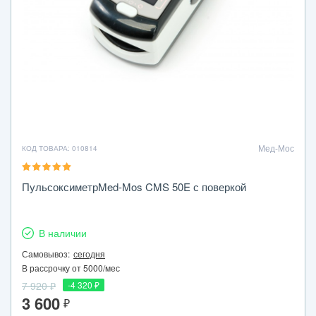
Мед-Мос
КОД ТОВАРА: 010814
ПульсоксиметрMed-Mos CMS 50E с поверкой
В наличии
Самовывоз:
сегодня
В рассрочку от 5000/мес
7 920 ₽
-4 320 ₽
3 600
₽