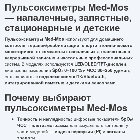
Пульсоксиметры Med-Mos
— напалечные, запястные,
стационарные и детские
Пульсоксиметры Med-Mos
используют для
домашнего
контроля
,
терапии/реабилитации
,
спорта
и
клинического
мониторинга
: от
компактных напалечных
до
запястных с
непрерывной записью
и
настольных профессиональных
систем. В моделях используются
LED/OLED/TFT-дисплеи
,
диапазоны измерений
SpO₂ 0–100 %
и
ЧСС 30–250 уд/мин
,
есть варианты с
подключением к ПК/Bluetooth
,
интегрированной памятью
и
детскими сенсорами
.
Почему выбирают
пульсоксиметры Med-Mos
Точность и наглядность:
цифровые показатели
SpO₂/
ЧСС
+
плетизмограмма
для визуального контроля; у
части моделей —
индекс перфузии (PI)
и
сигналы
тревоги
.