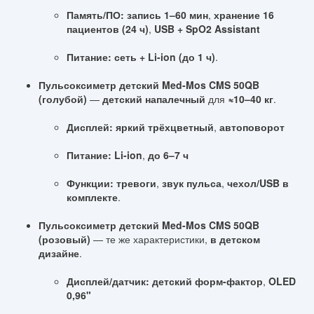
Память/ПО:
запись 1–60 мин
,
хранение 16
пациентов (24 ч)
,
USB + SpO2 Assistant
Питание:
сеть + Li-ion (до 1 ч)
.
Пульсоксиметр детский Med-Mos CMS 50QB
(голубой)
—
детский напалечный
для
≈10–40 кг
.
Дисплей:
яркий трёхцветный
,
автоповорот
Питание:
Li-ion
,
до 6–7 ч
Функции:
тревоги
,
звук пульса
,
чехол/USB в
комплекте
.
Пульсоксиметр детский Med-Mos CMS 50QB
(розовый)
— те же характеристики,
в детском
дизайне
.
Дисплей/датчик:
детский форм-фактор
,
OLED
0,96"