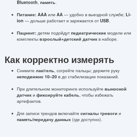
Bluetooth
,
память
.
Питание:
AAA
или
AA
— удобно в выездной службе;
Li-
ion
— дольше работает и заряжается от
USB
.
Пациент:
детям подойдут
педиатрические
модели или
комплекты
взрослый+детский датчик
в наборе.
Как корректно измерять
Снимите
лак/гель
, согрейте пальцы; держите руку
неподвижно 10–20 с
до стабилизации показаний.
При длительном мониторинге используйте
выносной
датчик
и
фиксируйте кабель
, чтобы избежать
артефактов.
Для записи трендов включайте
сигналы тревоги
и
память/передачу данных
(где доступно).