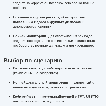
следите за корректной посадкой сенсора на пальце
ребёнка.
Пожилые и группы риска.
Удобны
простые
напалечные
модели с
крупным дисплеем
и
автоповоротом картинки.
Ночной мониторинг.
Для отслеживания эпизодов
падения насыщения во сне используйте
запястные
приборы с
выносным датчиком
и
логированием
.
Выбор по сценарию
Разовые замеры дома/в дороге
—
напалечный
(компактный, на батарейках).
Ночной/длительный мониторинг
—
запястный
с
выносным датчиком
,
памятью
и
тревогами
.
Кабинет/пост
—
настольный/ручной
с
TFT
,
USB/ПО
,
сигналами тревоги
,
журналом
.