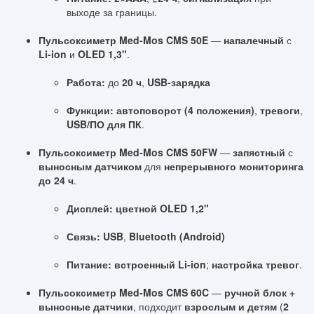
выходе за границы.
Пульсоксиметр Med-Mos CMS 50E
—
напалечный
с
Li-ion
и
OLED 1,3"
.
Работа:
до
20 ч
,
USB-зарядка
Функции:
автоповорот (4 положения)
,
тревоги
,
USB/ПО для ПК
.
Пульсоксиметр Med-Mos CMS 50FW
—
запястный
с
выносным датчиком
для
непрерывного мониторинга
до 24 ч
.
Дисплей:
цветной OLED 1,2"
Связь:
USB
,
Bluetooth (Android)
Питание:
встроенный Li-ion
;
настройка тревог
.
Пульсоксиметр Med-Mos CMS 60C
—
ручной блок +
выносные датчики
, подходит
взрослым и детям
(
2