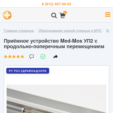
8 (812) 407-35-23
Навигация
0
О
компании
Главная страница
Оборудование скорой помощи и МЧС
Кат
Бренды
Приёмное устройство Med-Mos УП2 с
Покупателям
продольно-поперечным перемещением
Новости
Акции
РУ РОСЗДРАВНАДЗОРА
Контакты
Войти