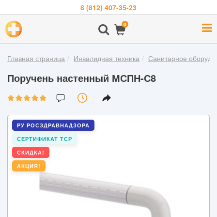
8 (812) 407-35-23
Навигация
0
О
компании
Главная страница
Инвалидная техника
Санитарное оборудо
Бренды
Поручень настенный МСПН-С8
Покупателям
Новости
Акции
РУ РОСЗДРАВНАДЗОРА
Контакты
СЕРТИФИКАТ ТСР
СКИДКА!
АКЦИЯ!
Войти