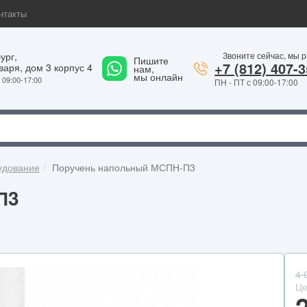
нтакты
ург,
Звоните сейчас, мы 
Пишите
1
+7 (812) 407-3
варя, дом 3 корпус 4
нам,
мы онлайн
09:00-17:00
ПН - ПТ с 09:00-17:00
удование
Поручень напольный МСПН-П3
П3
4 
Це