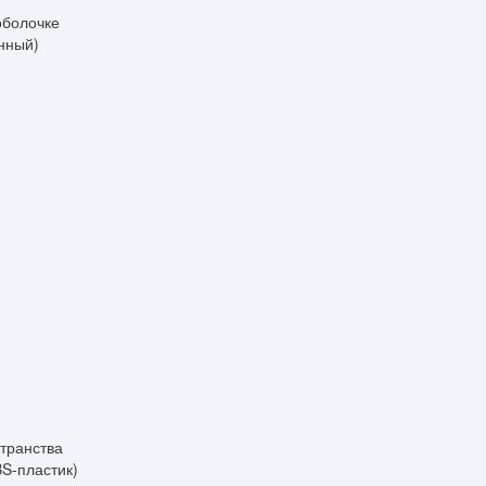
оболочке
нный)
транства
S-пластик)