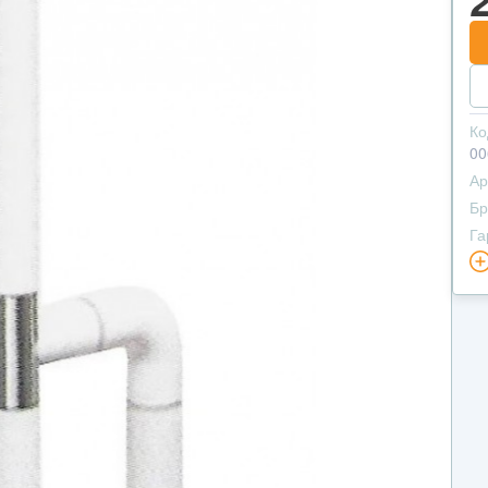
Ко
00
Ар
Бр
Га