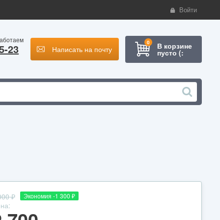
Войти
работаем
0
В корзине
5-23
Написать на почту
пусто (:
000
₽
Экономия -1 300
₽
на:
2 700