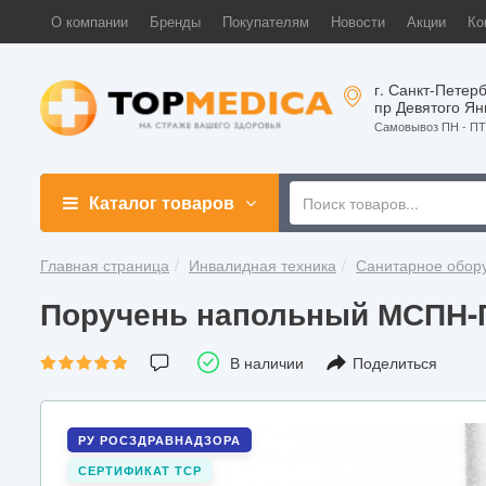
О компании
Бренды
Покупателям
Новости
Акции
Ко
г. Санкт-Петерб
пр Девятого Ян
Самовывоз ПН - ПТ 
Каталог товаров
Главная страница
Инвалидная техника
Санитарное обор
Поручень напольный МСПН-
В наличии
Поделиться
РУ РОСЗДРАВНАДЗОРА
СЕРТИФИКАТ ТСР