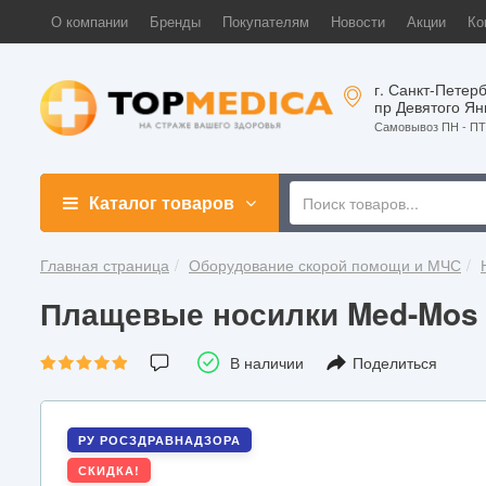
О компании
Бренды
Покупателям
Новости
Акции
Ко
г. Санкт-Петерб
пр Девятого Ян
Самовывоз ПН - ПТ 
Каталог товаров
Главная страница
Оборудование скорой помощи и МЧС
Плащевые носилки Med-Mos (
В наличии
Поделиться
РУ РОСЗДРАВНАДЗОРА
СКИДКА!