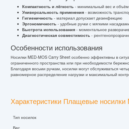
Компактность и лёгкость
- минимальный вес и объём
Универсальность применения
- возможность транспо
Гигиеничность
- материал допускает дезинфекцию
Эргономичность
- удобные ручки с мягкими насадкам
Быстрота использования
- моментальное разворачив
Диагностическая совместимость
- рентгенопрозрач
Особенности использования
Носилки MED-MOS Carry Sheet особенно эффективны в ситуац
ограниченного пространства или при необходимости бережн
Благодаря восьми ручкам, носилки могут обслуживаться чет
равномерное распределение нагрузки и максимальный конт
Характеристики Плащевые носилки M
Тип носилок
Вес