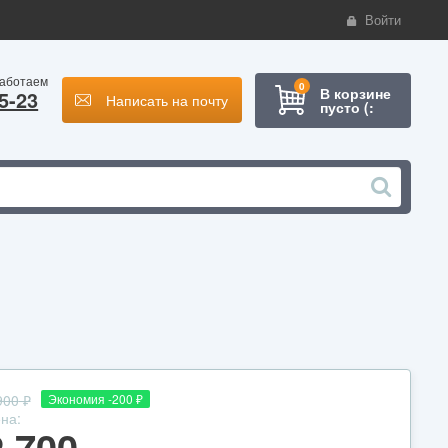
Войти
работаем
0
В корзине
5-23
Написать на почту
пусто (:
900
₽
Экономия -200
₽
на:
2 700