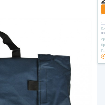
Ко
00
Ар
Бр
Га