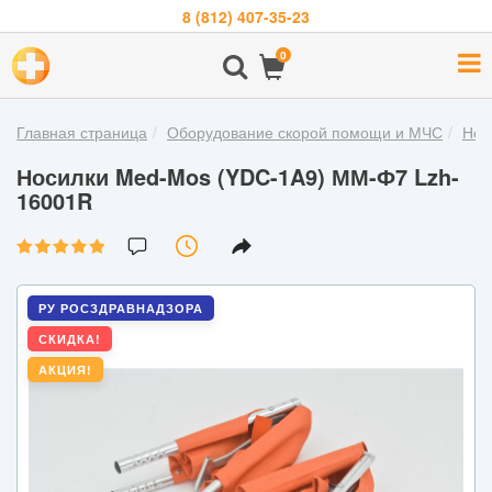
8 (812) 407-35-23
Навигация
0
О
компании
Главная страница
Оборудование скорой помощи и МЧС
Нос
Бренды
Носилки Med-Mos (YDC-1A9) ММ-Ф7 Lzh-
Покупателям
16001R
Новости
Акции
РУ РОСЗДРАВНАДЗОРА
Контакты
СКИДКА!
АКЦИЯ!
Войти