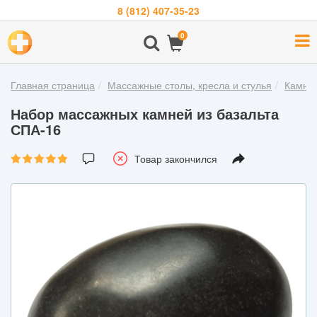
8 (812) 407-35-23
Навигация
0
О
компании
Главная страница
Массажные столы, кресла и стулья
Камни 
Бренды
Набор массажных камней из базальта
Покупателям
СПА-16
Новости
Товар закончился
Акции
Контакты
Войти