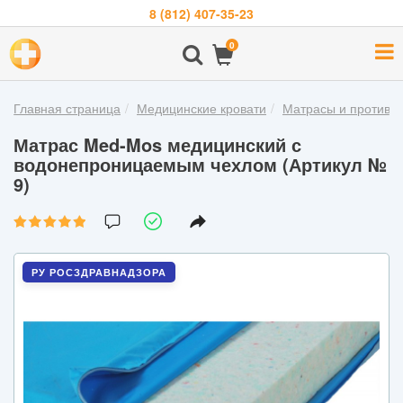
8 (812) 407-35-23
Навигация
0
О
компании
Главная страница
Медицинские кровати
Матрасы и противо
Бренды
Матрас Med-Mos медицинский с
Покупателям
водонепроницаемым чехлом (Артикул №
9)
Новости
Акции
Контакты
РУ РОСЗДРАВНАДЗОРА
Войти