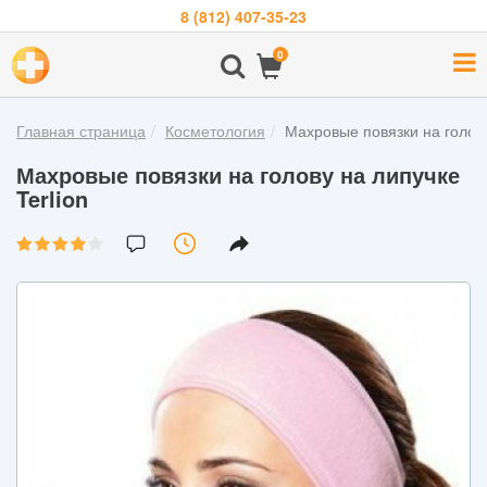
8 (812) 407-35-23
Навигация
0
О
компании
Главная страница
Косметология
Махровые повязки на голову
Бренды
Махровые повязки на голову на липучке
Покупателям
Terlion
Новости
Акции
Контакты
Войти