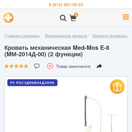
8 (812) 407-35-23
Навигация
0
О
компании
Главная страница
Медицинские кровати
Кровати функциона
Бренды
Кровать механическая Med-Mos E-8
Покупателям
(MМ-2014Д-00) (2 функции)
Новости
Товар закончился
Акции
РУ РОСЗДРАВНАДЗОРА
Контакты
Войти