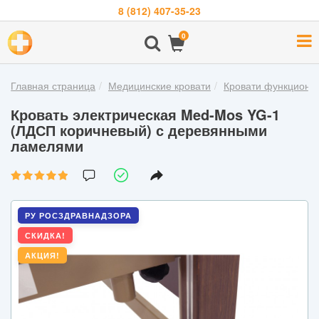
8 (812) 407-35-23
Навигация
0
О
компании
Главная страница
Медицинские кровати
Кровати функциона
Бренды
Кровать электрическая Med-Mos YG-1
Покупателям
(ЛДСП коричневый) с деревянными
ламелями
Новости
Акции
Контакты
РУ РОСЗДРАВНАДЗОРА
СКИДКА!
Войти
АКЦИЯ!