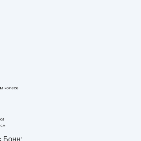
м колесе
ки
 см
 Бонн: