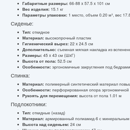
Габаритные размеры:
66-88 x 57.5 x 101 см
Вес изделия:
15.1 кг
Параметры упаковки:
1 место, объем 0.20 м³, вес 17.8
Сиденье:
Тип:
откидное
Материал:
высокопрочный пластик
Гигиенический вырез:
22 x 24.5 см
Дополнительно:
съемная мягкая накладка из вспенен
Размеры:
45 x 43 см (ШxГ)
Высота от пола:
52.5 см
Особенности:
эргономичные закругления под бедрам
Спинка:
Материал:
полимерный синтетический материал повы
Особенности:
перфорированная опора эргономичной
Рукоять для перемещения:
высота от пола 1.01 м
Подлокотники:
Тип:
откидные (назад)
Материал:
армированный полиамид-6 с минеральным 
Высота над сиденьем:
24 см
Ширина между подлокотниками:
47 см