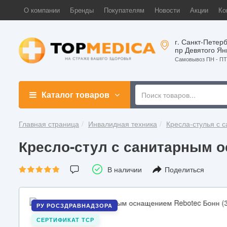
О компании
Бренды
Покупателям
Новости
Акции
Ко
г. Санкт-Петерб
пр Девятого Ян
Самовывоз ПН - ПТ 
Каталог товаров
Главная страница
Инвалидная техника
Кресла-стулья с
Кресло-стул с санитарным ос
В наличии
Поделиться
РУ РОСЗДРАВНАДЗОРА
СЕРТИФИКАТ ТСР