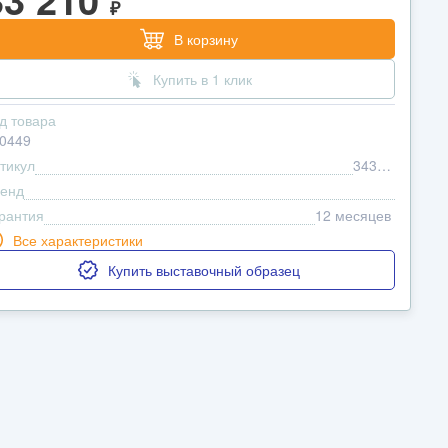
₽
В корзину
Купить в 1 клик
д товара
0449
тикул
343…
енд
рантия
12 месяцев
Все характеристики
Купить выставочный образец