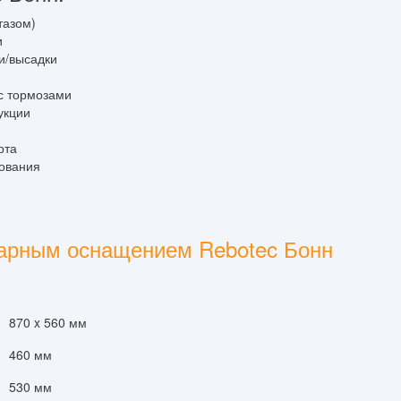
тазом)
и
и/высадки
я
с тормозами
укции
рта
зования
тарным оснащением Rebotec Бонн
870 x 560 мм
460 мм
530 мм