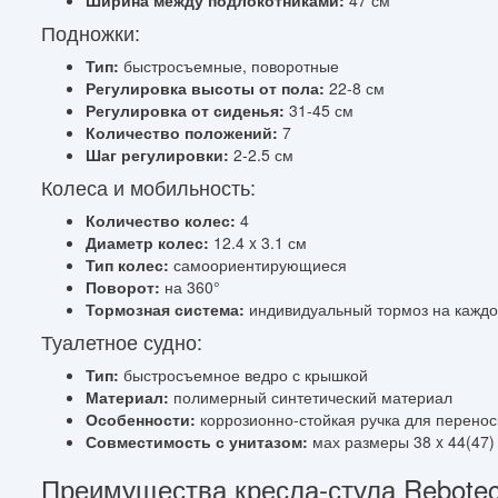
Подножки:
Тип:
быстросъемные, поворотные
Регулировка высоты от пола:
22-8 см
Регулировка от сиденья:
31-45 см
Количество положений:
7
Шаг регулировки:
2-2.5 см
Колеса и мобильность:
Количество колес:
4
Диаметр колес:
12.4 x 3.1 см
Тип колес:
самоориентирующиеся
Поворот:
на 360°
Тормозная система:
индивидуальный тормоз на каждо
Туалетное судно:
Тип:
быстросъемное ведро с крышкой
Материал:
полимерный синтетический материал
Особенности:
коррозионно-стойкая ручка для перенос
Совместимость с унитазом:
мах размеры 38 x 44(47)
Преимущества кресла-стула Rebotec