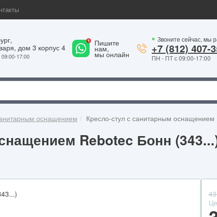
нтакты
ург,
Звоните сейчас, мы 
1
Пишите
+7 (812) 407-3
варя, дом 3 корпус 4
нам,
мы онлайн
09:00-17:00
ПН - ПТ с 09:00-17:00
 санитарным оснащением
Кресло-стул с санитарным оснащением R
нащением Rebotec Бонн (343...
43
Це