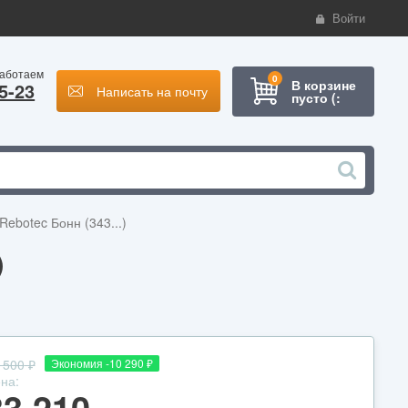
Войти
работаем
0
В корзине
5-23
Написать на почту
пусто (:
ebotec Бонн (343...)
)
 500
₽
Экономия -10 290
₽
на:
33 210