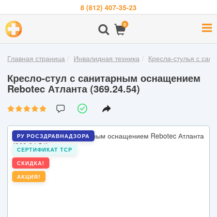
8 (812) 407-35-23
Навигация
0
О
компании
Главная страница
Инвалидная техника
Кресла-стулья с са
Бренды
Кресло-стул с санитарным оснащением
Покупателям
Rebotec Атланта (369.24.54)
Новости
Акции
РУ РОСЗДРАВНАДЗОРА
Контакты
СЕРТИФИКАТ ТСР
СКИДКА!
Войти
АКЦИЯ!