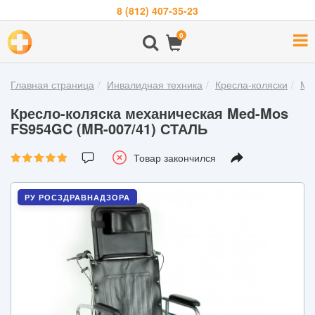
8 (812) 407-35-23
Навигация
0
О
компании
Главная страница
Инвалидная техника
Кресла-коляски
Ме
Бренды
Кресло-коляска механическая Med-Mos
Покупателям
FS954GC (MR-007/41) СТАЛЬ
Новости
Товар закончился
Акции
РУ РОСЗДРАВНАДЗОРА
Контакты
Войти