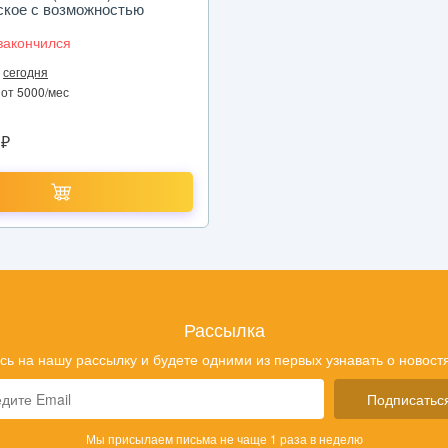
ское с возможностью
на 360° c подставкой в
е
закончился
сегодня
 от 5000/мес
₽
Рассылка
ь на нашу рассылку и будете одними из первых узнавать о новостя
Подписатьс
Мы присылаем письма не чаще 1 раза в неделю