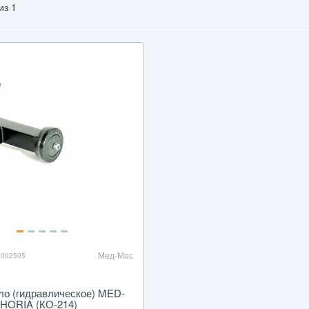
из 1
Мед-Мос
 002505
ло (гидравлическое) MED-
ORIA (КО-214)