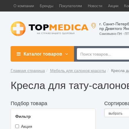
О компании
Бренды
Покупателям
Новости
Акции
Ко
г. Санкт-Петерб
пр Девятого Ян
Самовывоз ПН - ПТ 
Каталог товаров
Главная страница
Мебель для салонов красоты
Кресла д
Кресла для тату-салоно
Подбор товара
Сортиров
Фильтр
Акция