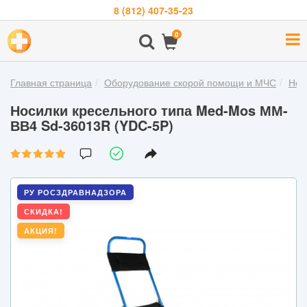
8 (812) 407-35-23
Навигация
0
О
компании
Главная страница
Оборудование скорой помощи и МЧС
Нос
Бренды
Носилки кресельного типа Med-Mos ММ-
Покупателям
ВВ4 Sd-36013R (YDC-5P)
Новости
Акции
РУ РОСЗДРАВНАДЗОРА
Контакты
СКИДКА!
АКЦИЯ!
Войти