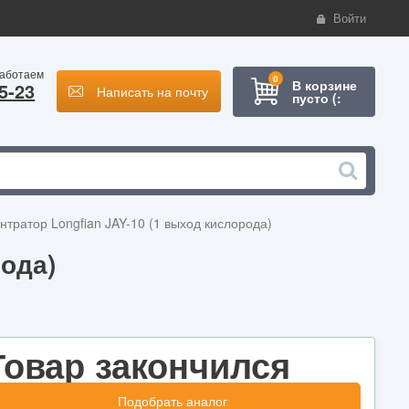
Войти
работаем
0
В корзине
5-23
Написать на почту
пусто (:
тратор Longfian JAY-10 (1 выход кислорода)
ода)
Товар закончился
Подобрать аналог