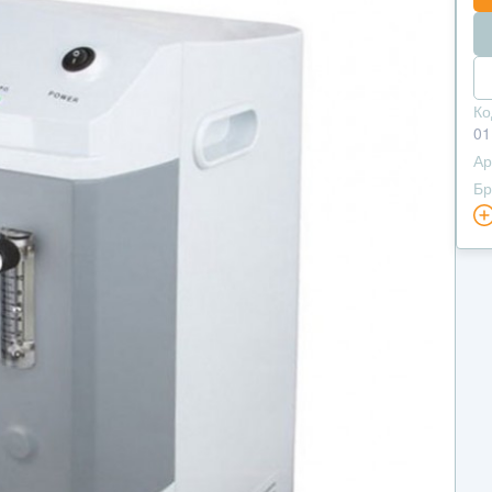
Ко
01
Ар
Бр