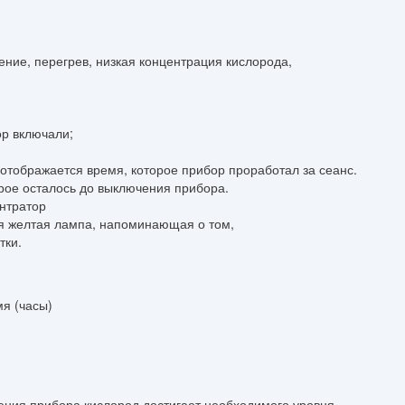
ние, перегрев, низкая концентрация кислорода,
ор включали;
 отображается время, которое прибор проработал за сеанс.
орое осталось до выключения прибора.
нтратор
ся желтая лампа, напоминающая о том,
тки.
мя (часы)
чения прибора кислород достигает необходимого уровня