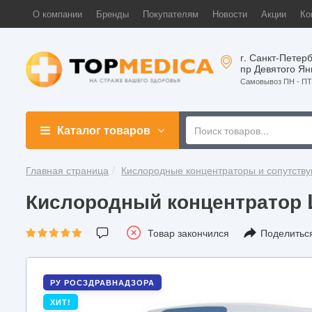
О компании
Бренды
Покупателям
Новости
Акции
Ко
г. Санкт-Петерб
пр Девятого Ян
Самовывоз ПН - ПТ 
Каталог товаров
Главная страница
Кислородные концентраторы и сопутств
Кислородный концентратор L
Товар закончился
Поделитьс
РУ РОСЗДРАВНАДЗОРА
ХИТ!