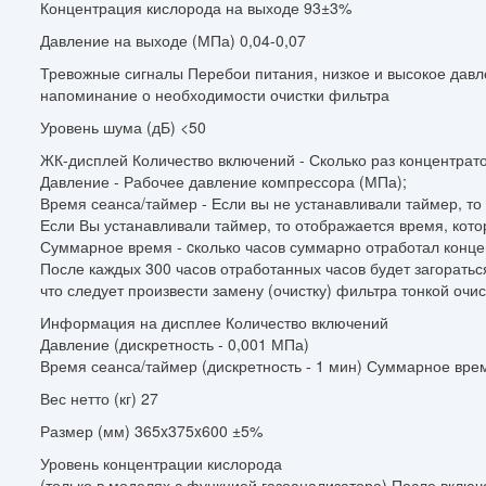
Концентрация кислорода на выходе 93±3%
Давление на выходе (МПа) 0,04-0,07
Тревожные сигналы Перебои питания, низкое и высокое давле
напоминание о необходимости очистки фильтра
Уровень шума (дБ) <50
ЖК-дисплей Количество включений - Сколько раз концен­трат
Давление - Рабочее давление компрессора (МПа);
Время сеанса/таймер - Если вы не устанавливали таймер, то
Если Вы устанавливали таймер, то отображается время, кот
Суммарное время - cколько часов суммарно отработал конце
После каждых 300 часов отработанных часов будет загорать
что следует произвести замену (очистку) фильтра тонкой очис
Информация на дисплее Количество включений
Давление (дискретность - 0,001 МПа)
Время сеанса/таймер (дискретность - 1 мин) Суммарное вре
Вес нетто (кг) 27
Размер (мм) 365x375x600 ±5%
Уровень концентрации кислорода
(только в моделях с функцией газоанализатора) После вклю