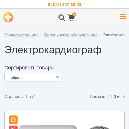
8 (812) 407-35-23
Навигация
0
О
компании
Главная страница
Медицинское оборудование
Электрокард
Бренды
Электрокардиограф
Покупателям
Новости
Сортировать товары
Акции
Контакты
Страница:
1 из 1
Показано:
1-3 из 3
Войти